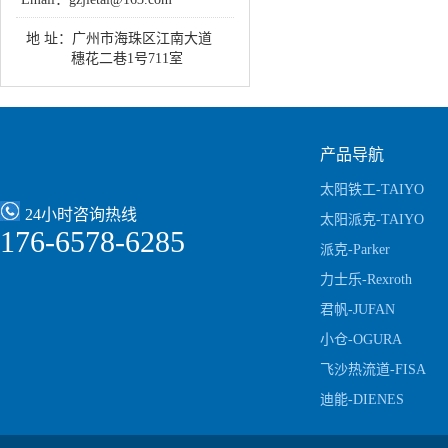
地 址：
广州市海珠区江南大道
穗花二巷1号711室
产品导航
太阳铁工-TAIYO
24小时咨询热线
太阳派克-TAIYO
176-6578-6285
Parker
派克-Parker
力士乐-Rexroth
君帆-JUFAN
小仓-OGURA
飞沙热流道-FISA
迪能-DIENES