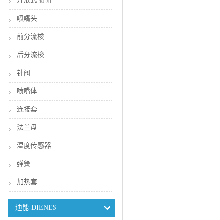
开放式喷嘴
喷嘴头
前分流梭
后分流梭
针阀
喷嘴体
连接套
法兰盘
温度传感器
弹簧
加热套
迪能-DIENES