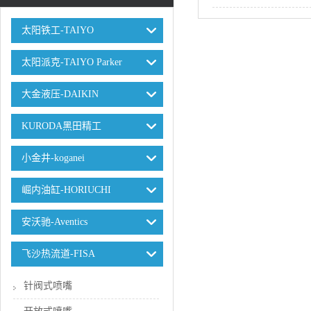
太阳铁工-TAIYO
太阳派克-TAIYO Parker
大金液压-DAIKIN
KURODA黑田精工
小金井-koganei
崛内油缸-HORIUCHI
安沃驰-Aventics
飞沙热流道-FISA
针阀式喷嘴