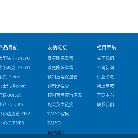
产品导航
友情链接
栏目导航
太阳铁工-TAIYO
聚氨酯保温管
关于我们
太阳派克-TAIYO
聚氨酯保温管
公司新闻
Parker
派克-Parker
预制直埋保温管
行业动态
力士乐-Rexroth
预制保温管
网上商城
君帆-JUFAN
预制直埋蒸汽保温
下载中心
小仓-OGURA
管
购买英文链接
联系我们
飞沙热流道-FISA
TAIYO官网
迪能-DIENES
TAIYO
TAIYO官网