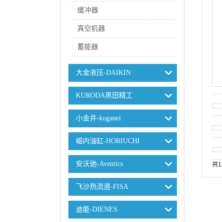
缓冲器
真空机器
蓄能器
大金液压-DAIKIN
KURODA黑田精工
小金井-koganei
崛内油缸-HORIUCHI
安沃驰-Aventics
共
飞沙热流道-FISA
迪能-DIENES