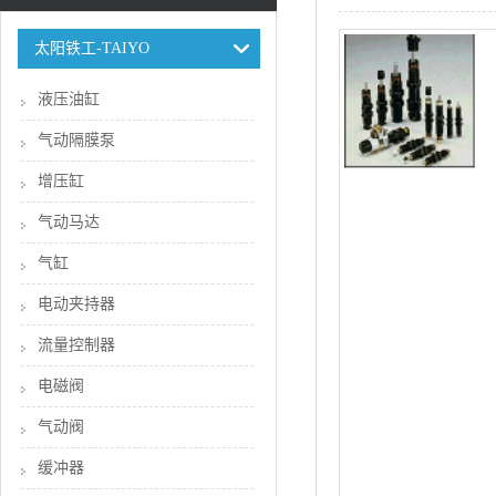
太阳铁工-TAIYO
液压油缸
气动隔膜泵
增压缸
气动马达
气缸
电动夹持器
流量控制器
电磁阀
气动阀
缓冲器