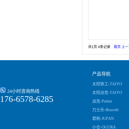
共1页 4条记录
首页
上一
产品导航
太阳铁工-TAIYO
24小时咨询热线
太阳派克-TAIYO
176-6578-6285
Parker
派克-Parker
力士乐-Rexroth
君帆-JUFAN
小仓-OGURA