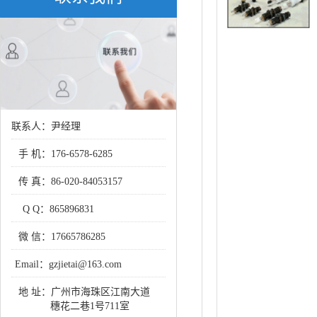
联系人：尹经理
手 机：
176-6578-6285
传 真：
86-020-84053157
Q Q：
865896831
微 信：
17665786285
Email：
gzjietai@163.com
地 址：
广州市海珠区江南大道
穗花二巷1号711室