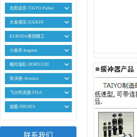
太阳派克-TAIYO Parker
大金液压-DAIKIN
KURODA黑田精工
小金井-koganei
崛内油缸-HORIUCHI
安沃驰-Aventics
飞沙热流道-FISA
迪能-DIENES
联系我们