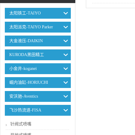
太阳铁工-TAIYO
太阳派克-TAIYO Parker
大金液压-DAIKIN
KURODA黑田精工
小金井-koganei
崛内油缸-HORIUCHI
安沃驰-Aventics
飞沙热流道-FISA
针阀式喷嘴