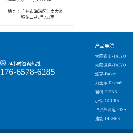
地 址：
广州市海珠区江南大道
穗花二巷1号711室
产品导航
太阳铁工-TAIYO
24小时咨询热线
太阳派克-TAIYO
176-6578-6285
Parker
派克-Parker
力士乐-Rexroth
君帆-JUFAN
小仓-OGURA
飞沙热流道-FISA
迪能-DIENES