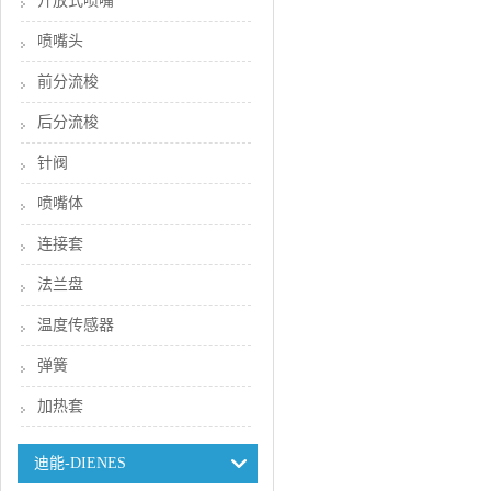
开放式喷嘴
喷嘴头
前分流梭
后分流梭
针阀
喷嘴体
连接套
法兰盘
温度传感器
弹簧
加热套
迪能-DIENES